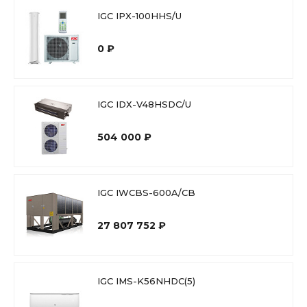
IGC IPX-100HHS/U
0 ₽
IGC IDХ-V48HSDC/U
504 000 ₽
IGC IWCBS-600A/CB
27 807 752 ₽
IGC IMS-K56NHDC(5)