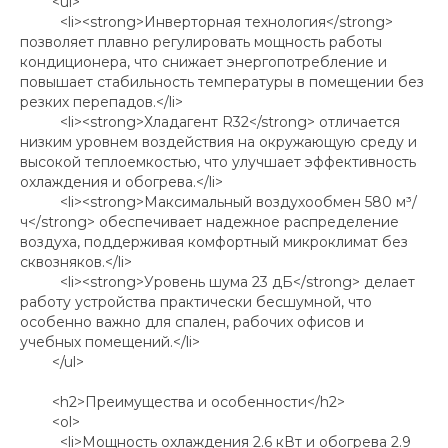
<ul>
<li><strong>Инверторная технология</strong>
позволяет плавно регулировать мощность работы
кондиционера, что снижает энергопотребление и
повышает стабильность температуры в помещении без
резких перепадов.</li>
<li><strong>Хладагент R32</strong> отличается
низким уровнем воздействия на окружающую среду и
высокой теплоемкостью, что улучшает эффективность
охлаждения и обогрева.</li>
<li><strong>Максимальный воздухообмен 580 м³/
ч</strong> обеспечивает надежное распределение
воздуха, поддерживая комфортный микроклимат без
сквозняков.</li>
<li><strong>Уровень шума 23 дБ</strong> делает
работу устройства практически бесшумной, что
особенно важно для спален, рабочих офисов и
учебных помещений.</li>
</ul>
<h2>Преимущества и особенности</h2>
<ol>
<li>Мощность охлаждения 2.6 кВт и обогрева 2.9