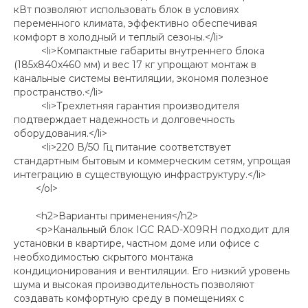
кВт позволяют использовать блок в условиях
переменного климата, эффективно обеспечивая
комфорт в холодный и теплый сезоны.</li>
<li>Компактные габариты внутреннего блока
(185x840x460 мм) и вес 17 кг упрощают монтаж в
канальные системы вентиляции, экономя полезное
пространство.</li>
<li>Трехлетняя гарантия производителя
подтверждает надежность и долговечность
оборудования.</li>
<li>220 В/50 Гц питание соответствует
стандартным бытовым и коммерческим сетям, упрощая
интеграцию в существующую инфраструктуру.</li>
</ol>
<h2>Варианты применения</h2>
<p>Канальный блок IGC RAD-X09RH подходит для
установки в квартире, частном доме или офисе с
необходимостью скрытого монтажа
кондиционирования и вентиляции. Его низкий уровень
шума и высокая производительность позволяют
создавать комфортную среду в помещениях с