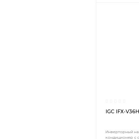
IGC IFХ-V36
Инверторный н
кондиционер с 