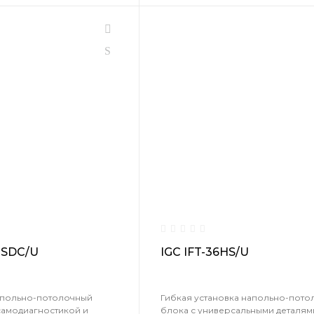
HSDC/U
IGC IFT-36HS/U
апольно-потолочный
Гибкая установка напольно-пото
самодиагностикой и
блока с универсальными деталям