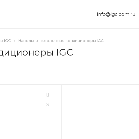
info@igc.com.ru
ы IGC
/
Напольно-потолочные кондиционеры IGC
диционеры IGC