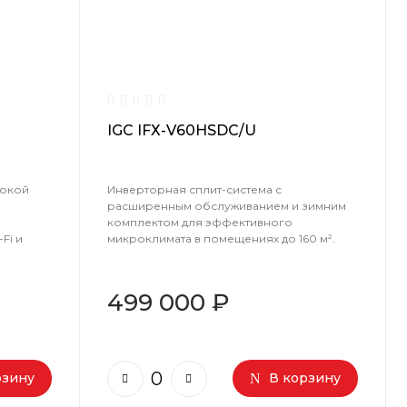
IGC IFХ-V60HSDC/U
сокой
Инверторная сплит-система с
расширенным обслуживанием и зимним
комплектом для эффективного
Fi и
микроклимата в помещениях до 160 м².
499 000 ₽
рзину
В корзину