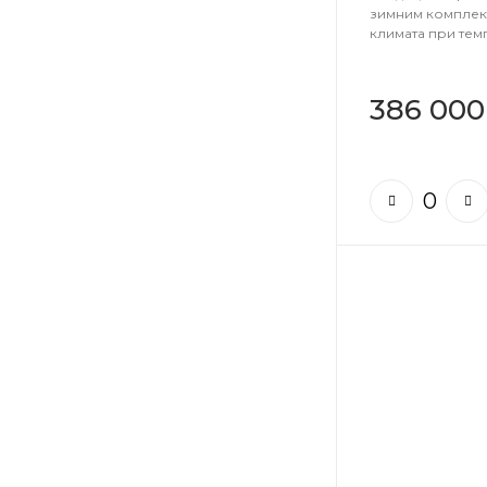
зимним комплек
климата при темп
386 000