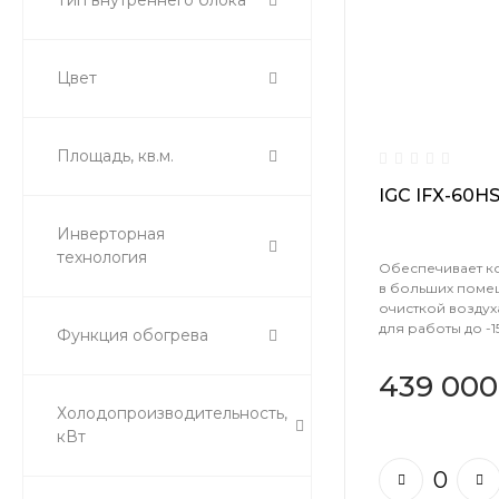
Тип внутреннего блока
Цвет
Площадь, кв.м.
IGC IFX-60H
Инверторная
технология
Обеспечивает к
в больших поме
очисткой воздух
для работы до -15
Функция обогрева
439 000
Холодопроизводительность,
кВт