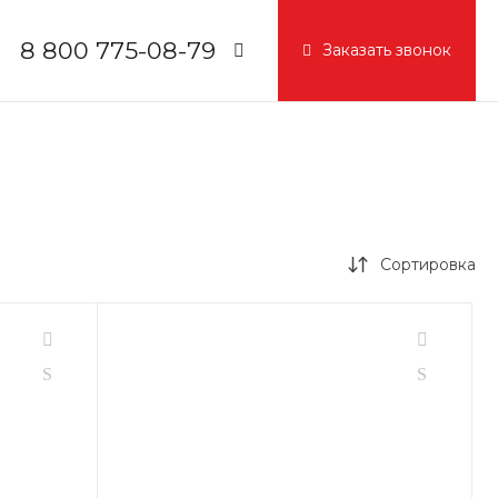
8 800 775-08-79
Заказать звонок
8 800 775-08-79
г. Москва, БЦ Вятский, ул.
Вятская д.70, офис 715
Пн-Пт: 9:30-18:00
Cб-Вс: Выходной
info@igc.com.ru
Сортировка