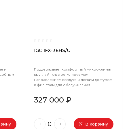
IGC IFX-36HS/U
е и
Поддерживает комфортный микроклимат
удобным
круглый год с регулируемым
м
направлением воздуха и легким доступом
к фильтрам для обслуживания.
327 000 ₽
рзину
В корзину