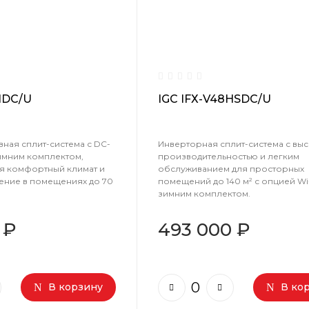
HDC/U
IGC IFХ-V48HSDC/U
ная сплит-система с DC-
Инверторная сплит-система с вы
имним комплектом,
производительностью и легким
 комфортный климат и
обслуживанием для просторных
ение в помещениях до 70
помещений до 140 м² с опцией Wi-
зимним комплектом.
 ₽
493 000 ₽
В корзину
В ко