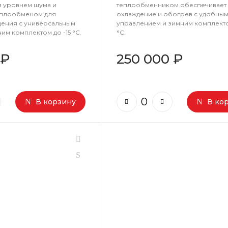
м уровнем шума и
теплообменником обеспечивает
еплообменом для
охлаждение и обогрев с удобны
ения с универсальным
управлением и зимним комплекто
им комплектом до -15 °C.
°C.
 ₽
250 000 ₽
В корзину
В ко