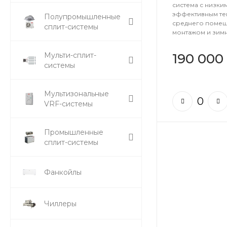
система с низки
эффективным т
Полупромышленные
среднего помещ
сплит-системы
монтажом и зимн
190 000
Мульти-сплит-
системы
Мультизональные
VRF-системы
Промышленные
сплит-системы
Фанкойлы
Чиллеры