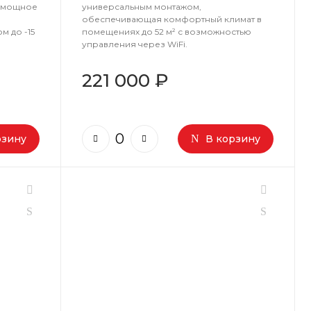
 мощное
универсальным монтажом,
м
обеспечивающая комфортный климат в
м до -15
помещениях до 52 м² с возможностью
управления через WiFi.
221 000 ₽
рзину
В корзину