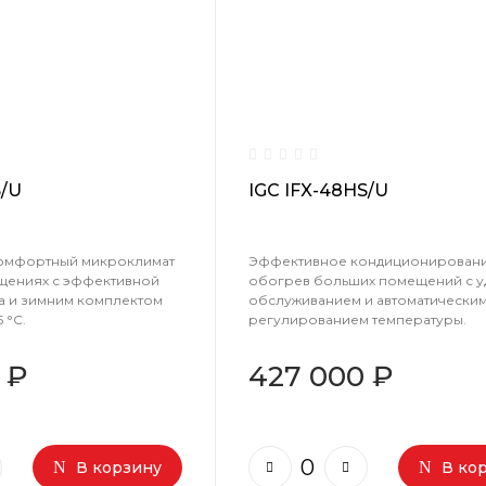
S/U
IGC IFX-48HS/U
омфортный микроклимат
Эффективное кондиционировани
щениях с эффективной
обогрев больших помещений с 
а и зимним комплектом
обслуживанием и автоматически
 °C.
регулированием температуры.
 ₽
427 000 ₽
В корзину
В ко