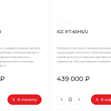
U
IGC IFT-60HS/U
а и универсальные детали
Гибкая установка и универсальны
добство обслуживания и
сервисный комплект обеспечива
ндиционирование с
комфортное кондиционирование
равлением и зимним
надежное обслуживание в вашем
5 °C.
 ₽
439 000 ₽
В корзину
В ко