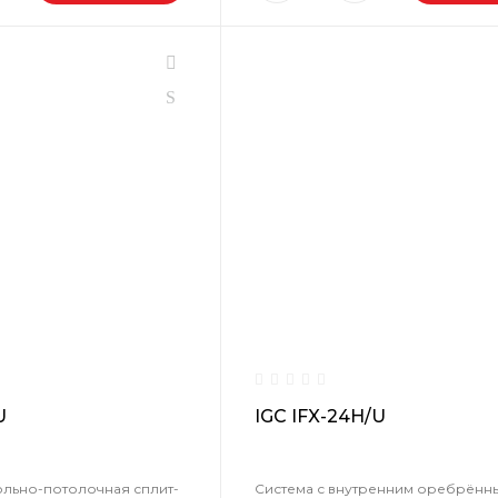
U
IGC IFX-24H/U
ольно-потолочная сплит-
Система с внутренним оребрённ