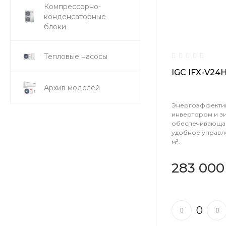
Компрессорно-
конденсаторные
блоки
Тепловые насосы
IGC IFХ-V24
Архив моделей
Энергоэффектив
инвертором и з
обеспечивающая
удобное управл
м².
283 000