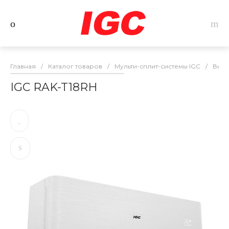
Главная
/
Каталог товаров
/
Мульти-сплит-системы IGC
/
Внут
IGC RAK-T18RH