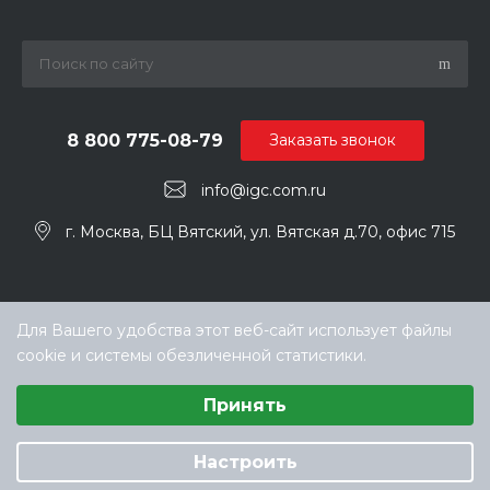
8 800 775-08-79
Заказать звонок
info@igc.com.ru
г. Москва, БЦ Вятский, ул. Вятская д.70, офис 715
Для Вашего удобства этот веб-сайт использует файлы
cookie и системы обезличенной статистики.
Выберите настройки cookie
Принять
Минимальные
© ООО «ТЕХНОКЛИМАТ ИНЖИНИРИНГ», официальный
Аналитические/Функциональные
дилер IGC в РФ
Настроить