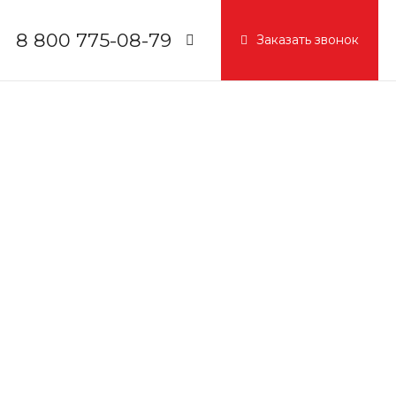
8 800 775-08-79
Заказать звонок
8 800 775-08-79
г. Москва, БЦ Вятский, ул.
Вятская д.70, офис 715
Пн-Пт: 9:30-18:00
Cб-Вс: Выходной
info@igc.com.ru