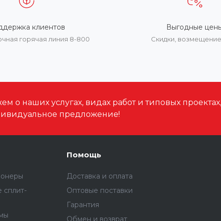
ддержка клиентов
Выгодные цен
очная горячая линия 8-800
Скидки, возмещени
м о наших услугах, видах работ и типовых проектах
дивидуальное предложение!
Помощь
ионеры
Доставка и оплата
 сплит-
Оптовые поставки
Гарантия
емы
Обмен и возврат