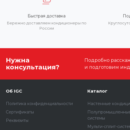
Быстрая доставка
По
Бережно доставляем кондиционеры по
Круглосут
России
Нужна
Подробно расскаже
консультация?
и подготовим ин
Об IGC
Каталог
Политика конфиденциальности
Настенные кондиц
Сертификаты
Полупромышленные
системы
Реквизиты
Мульти-сплит-сист