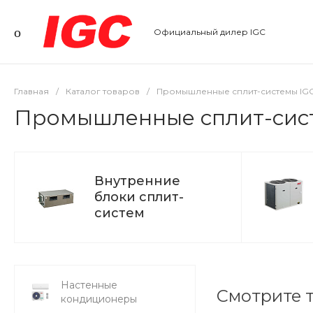
Официальный дилер IGC
Главная
/
Каталог товаров
/
Промышленные сплит-системы IG
Промышленные сплит-сис
Внутренние
блоки сплит-
систем
Настенные
Смотрите 
кондиционеры