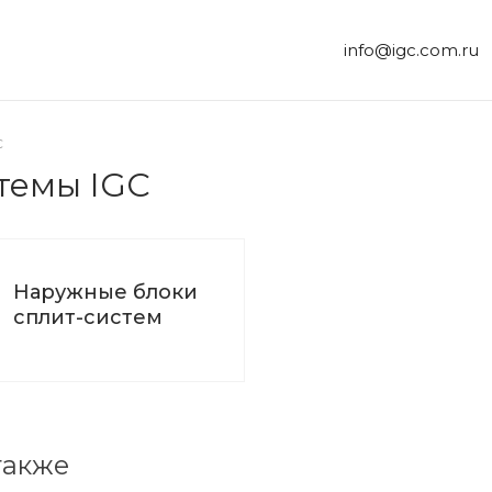
info@igc.com.ru
C
темы IGC
Наружные блоки
сплит-систем
также