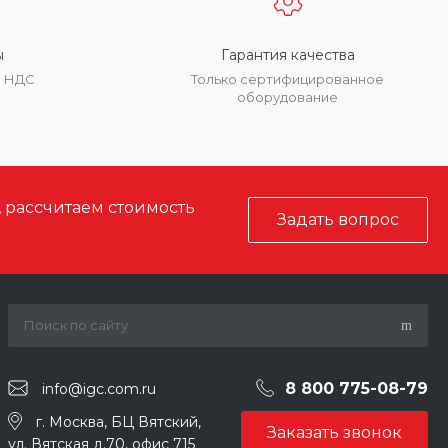
ы
Гарантия качества
е НДС
Только сертифицированное
оборудование
, рассчитаем стоимость
Задать вопрос
8 800 775-08-79
info@igc.com.ru
г. Москва, БЦ Вятский,
Заказать звонок
ул. Вятская д.70, офис 715