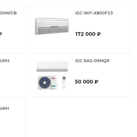
200W/CB
IGC IWF-X800F23
₽
172 000 ₽
4URH
IGC RAS-09NQR
50 000 ₽
1URH