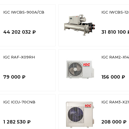
IGC IWCBS-900A/CB
IGC IWCBS-1
44 202 032 ₽
31 810 100 
IGC RAF-X09RH
IGC RAM2-X1
79 000 ₽
156 000 ₽
IGC ICCU-70CNB
IGC RAM3-X2
1 282 530 ₽
208 000 ₽